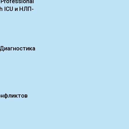
rofessional
h ICU и НЛП-
 Диагностика
онфликтов