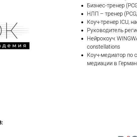
Бизнес-тренер (PCG,
НЛП – тренер (PCG, 
Коуч-тренер ICU, н
Руководитель реги
Нейрокоуч: WINGWAV
constellations
Коуч-медиатор по 
медиации в Герма
: