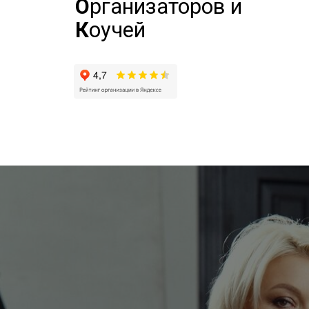
О
рганизаторов и
К
оучей