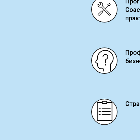
Прог
Coac
прак
Проф
бизн
Стра