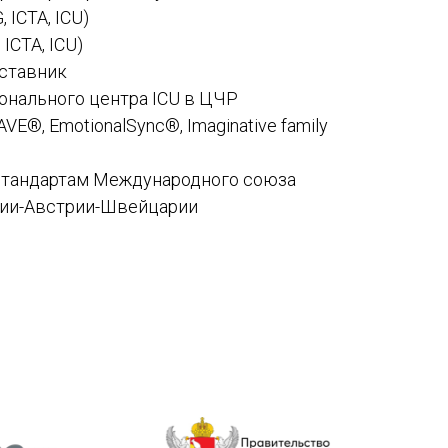
 ICTA, ICU)
ICTA, ICU)
аставник
онального центра ICU в ЦЧР
E®, EmotionalSync®, Imaginative family
стандартам Международного союза
нии-Австрии-Швейцарии