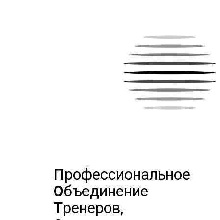
П
рофессиональное
О
бъединение
Т
ренеров,